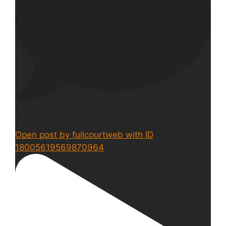
0
Open post by fullcourtweb with ID
18005619569870964