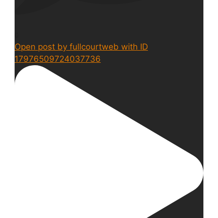
0
Open post by fullcourtweb with ID
17976509724037736