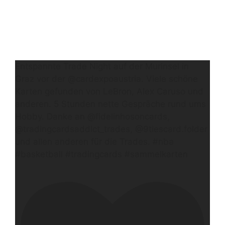
Entspannte Trade Night auf der Murinsel in
Graz vor der @cardexpoaustria. Viele schöne
Karten gefunden von LeBron, Alex Caruso und
anderen. 5 Stunden nette Gespräche rund ums
Hobby. Danke an @fidelinhosoncards,
@tradingcardsaddict_trades, @9tiescard.folder
und allen anderen für die Trades. #nba
#basketball #tradingcards #sammelkarten