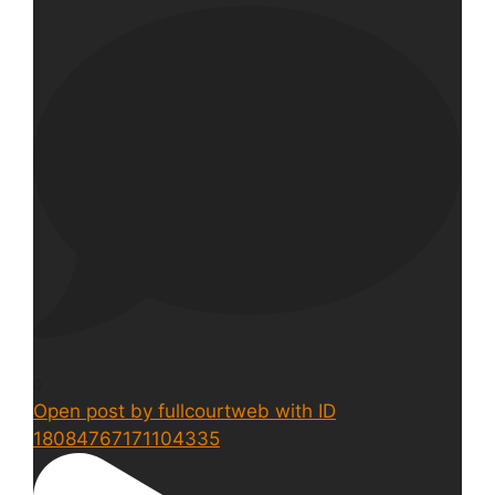
0
Open post by fullcourtweb with ID
18084767171104335