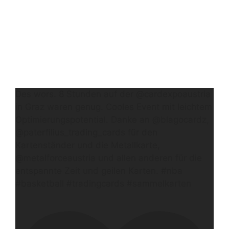
Des wors. 8 Stunden auf der @cardexpoaustria
in Graz waren genug. Cooles Event mit leichtem
Optimierungspotential. Danke an @blagocardz,
@paterfilius_trading_cards für den
Kartenständer und die Metallkarte,
@metalforceaustria und allen anderen für die
entspannte Zeit und geilen Karten. #nba
#basketball #tradingcards #sammelkarten