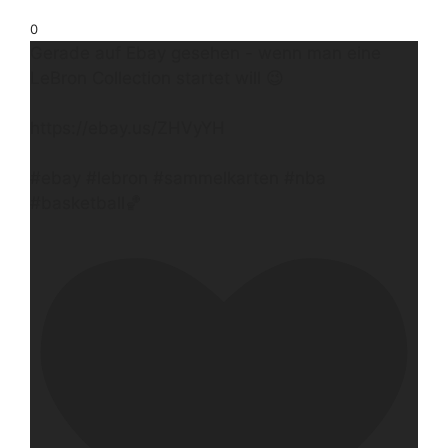
0
Gerade auf Ebay gesehen - wenn man eine
LeBron Collection startet will 😉
https://ebay.us/ZHVyYH
#ebay #lebron #sammelkarten #nba
#basketball🏀