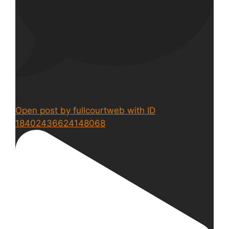
0
Open post by fullcourtweb with ID
18402436624148068