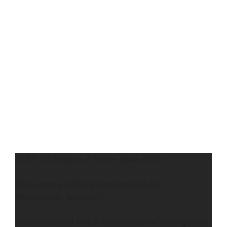
1997-98 Skybox Z-Force Rave /399
Wer sammelt Rod Strickland bei den
Washington Wizards?
#rodstrickland #nba #basketball #tradingcards